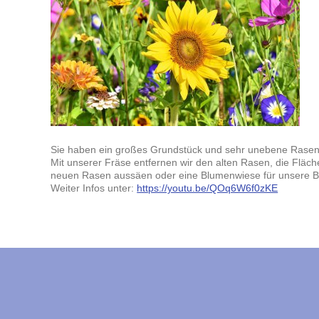
Sie haben ein großes Grundstück und sehr unebene Rasen
Mit unserer Fräse entfernen wir den alten Rasen, die Fläc
neuen Rasen aussäen oder eine Blumenwiese für unsere Bi
Weiter Infos unter:
https://youtu.be/QOq6W6f0zKE