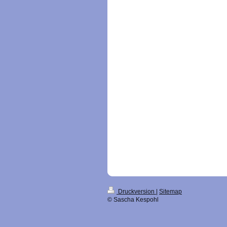
Druckversion
|
Sitemap
© Sascha Kespohl